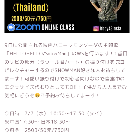
9日に公開される映画ハニーレモンソーダの主題歌
「HELLOHELLO/SnowMan」のWSを行います！1番目
のサビの部分（ラウール君パート）の振り付けを完コ
ピレクチャーするのでSNOWMAN好きな人お待ちして
まーす！可愛い振り付けで初心者向けなので自粛中の
エクササイズ代わりとしてもOK！子供から大人までお
気軽にどうぞ
ご予約お待ちしてまーす！
◇日時 7/7（水） 16:30〜17:30（タイ）
※中国17:30〜 日本18:30〜
◇料金 250B/50元/750円