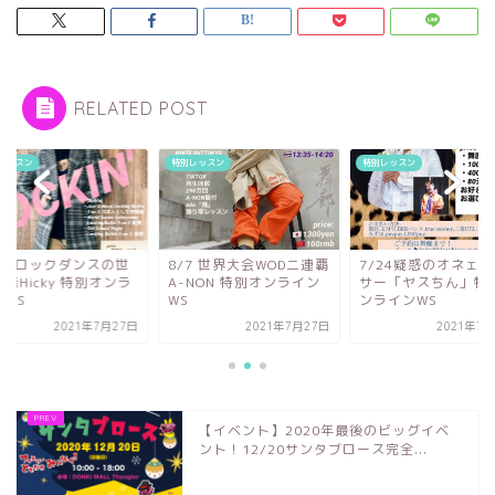
RELATED POST
レッスン
特別レッスン
特別レッスン
31 ロックダンスの世
8/7 世界大会WOD二連覇
7/24疑惑のオネェ
者Hicky 特別オンラ
A-NON 特別オンライン
サー「ヤスちん」特
ンWS
WS
ンラインWS
2021年7月27日
2021年7月27日
2021年7
【イベント】2020年最後のビッグイベ
ント！12/20サンタブロース完全...