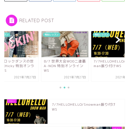
RELATED POST
レッスン
特別レッスン
特別レッスン
31 ロックダンスの世
8/7 世界大会WOD二連覇
7/7HELLOHELLO/S
者Hicky 特別オンラ
A-NON 特別オンライン
man振り付けWS
ンWS
WS
2021年7月27日
2021年7月27日
2021年7
7/7HELLOHELLO/Snowman振り付け
WS