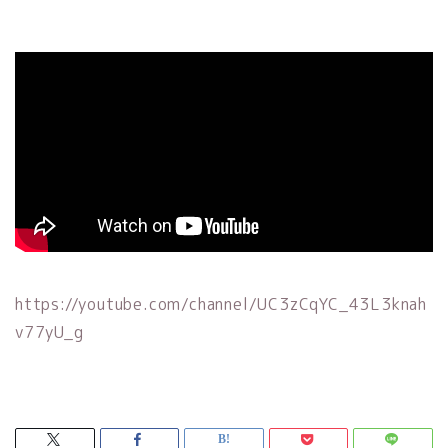
https://youtube.com/channel/UC3zCqYC_43L3knah
v77yU_g