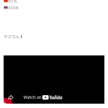
80元
400B
ヤスちん⬇︎