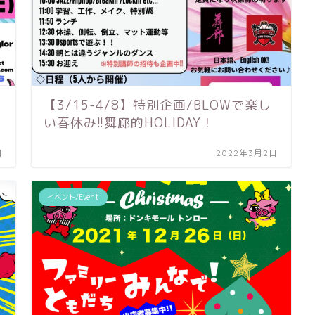
ベ
【3/15-4/8】特別企画/BLOWで楽し
い春休み!!舞廊的HOLIDAY！
日
2022年3月2日
イベント/Event